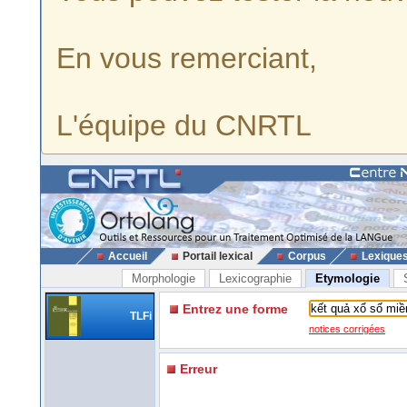
En vous remerciant,
L'équipe du CNRTL
Accueil
Portail lexical
Corpus
Lexique
Morphologie
Lexicographie
Etymologie
Entrez une forme
TLFi
notices corrigées
Erreur