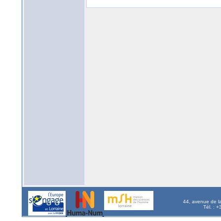
44, avenue de l
Tél. : 