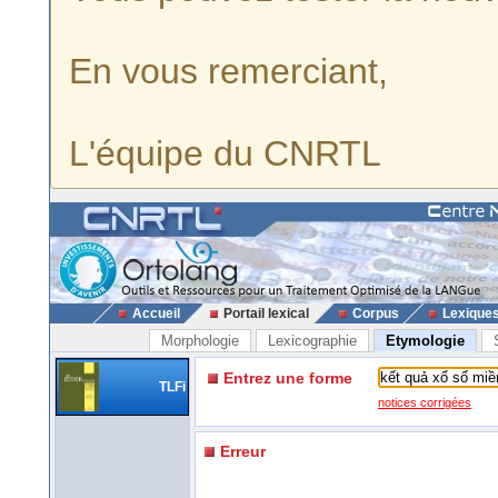
En vous remerciant,
L'équipe du CNRTL
Accueil
Portail lexical
Corpus
Lexique
Morphologie
Lexicographie
Etymologie
Entrez une forme
TLFi
notices corrigées
Erreur