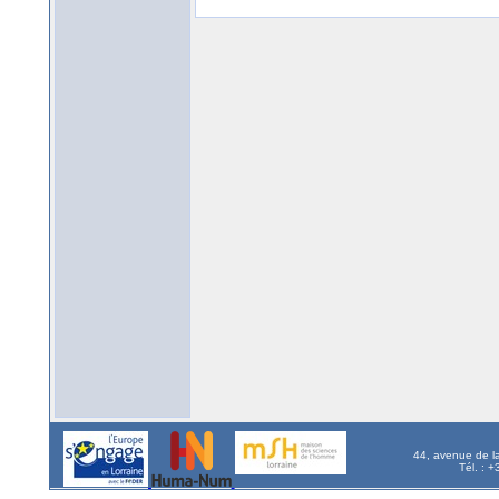
44, avenue de l
Tél. : 