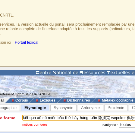
u CNRTL,
services, la version actuelle du portail sera prochainement remplacée par un
 une refonte complète de l'interface adaptée à tous les supports (ordinateurs, t
.
ion ici :
Portail lexical
cal
Corpus
Lexiques
Dictionnaires
Métalexicographie
cographie
Etymologie
Synonymie
Antonymie
Proxémie
C
ne forme
notices corrigées
catégorie :