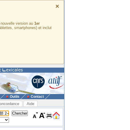
×
e nouvelle version au
1er
ablettes, smartphones) et inclut
Outils
Contact
oncordance
Aide