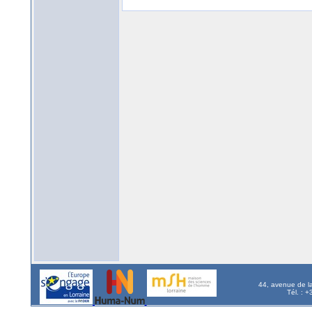
44, avenue de l
Tél. : 