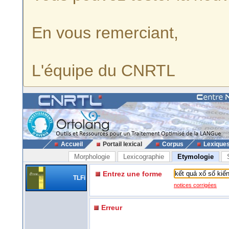
En vous remerciant,
L'équipe du CNRTL
Accueil
Portail lexical
Corpus
Lexique
Morphologie
Lexicographie
Etymologie
Entrez une forme
TLFi
notices corrigées
Erreur