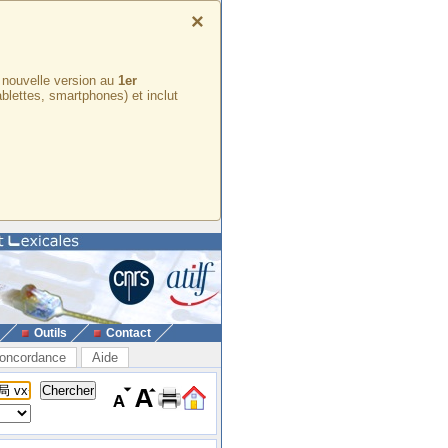
×
e nouvelle version au
1er
ablettes, smartphones) et inclut
Outils
Contact
oncordance
Aide