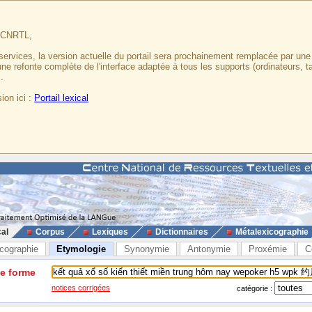
u CNRTL,
services, la version actuelle du portail sera prochainement remplacée par un
 une refonte complète de l'interface adaptée à tous les supports (ordinateurs, t
.
ion ici :
Portail lexical
cal
Corpus
Lexiques
Dictionnaires
Métalexicographie
cographie
Etymologie
Synonymie
Antonymie
Proxémie
C
ne forme
notices corrigées
catégorie :