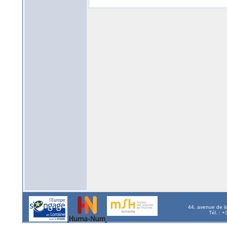
44, avenue de l
Tél. : 