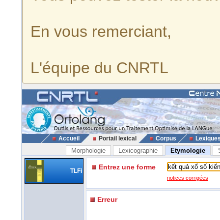
En vous remerciant,
L'équipe du CNRTL
Accueil
Portail lexical
Corpus
Lexique
Morphologie
Lexicographie
Etymologie
Entrez une forme
TLFi
notices corrigées
Erreur