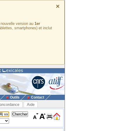
×
e nouvelle version au
1er
ablettes, smartphones) et inclut
Outils
Contact
oncordance
Aide