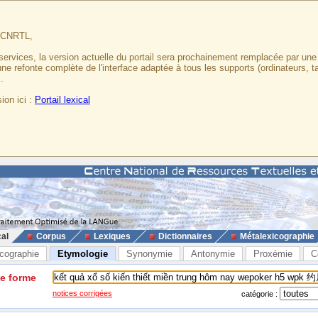
u CNRTL,
services, la version actuelle du portail sera prochainement remplacée par un
 une refonte complète de l'interface adaptée à tous les supports (ordinateurs, t
.
ion ici :
Portail lexical
cal
Corpus
Lexiques
Dictionnaires
Métalexicographie
cographie
Etymologie
Synonymie
Antonymie
Proxémie
C
ne forme
notices corrigées
catégorie :