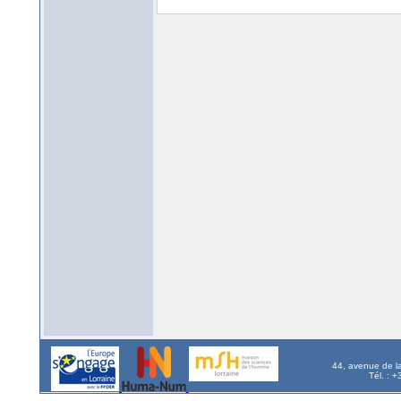
44, avenue de l
Tél. : 