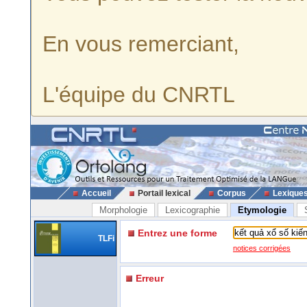
En vous remerciant,
L'équipe du CNRTL
Accueil
Portail lexical
Corpus
Lexique
Morphologie
Lexicographie
Etymologie
Entrez une forme
TLFi
notices corrigées
Erreur