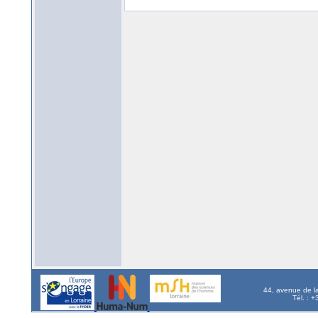
44, avenue de l
Tél. : 