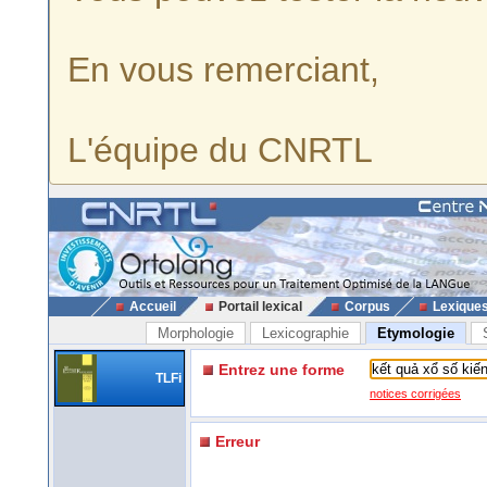
En vous remerciant,
L'équipe du CNRTL
Accueil
Portail lexical
Corpus
Lexique
Morphologie
Lexicographie
Etymologie
Entrez une forme
TLFi
notices corrigées
Erreur