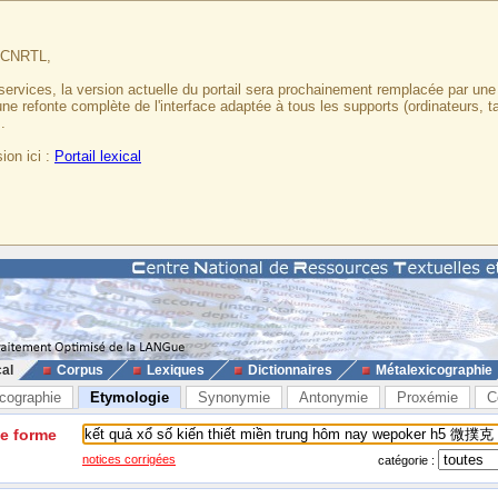
u CNRTL,
services, la version actuelle du portail sera prochainement remplacée par un
 une refonte complète de l'interface adaptée à tous les supports (ordinateurs, t
.
ion ici :
Portail lexical
cal
Corpus
Lexiques
Dictionnaires
Métalexicographie
cographie
Etymologie
Synonymie
Antonymie
Proxémie
C
ne forme
notices corrigées
catégorie :