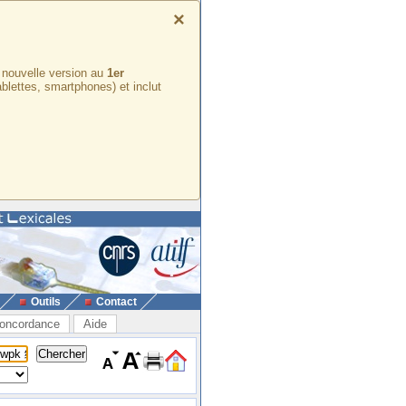
×
e nouvelle version au
1er
ablettes, smartphones) et inclut
Outils
Contact
oncordance
Aide