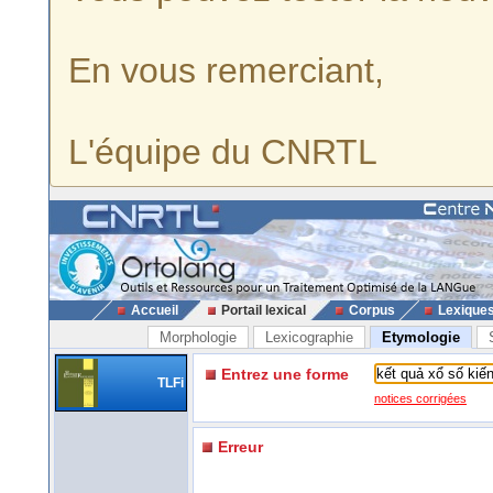
En vous remerciant,
L'équipe du CNRTL
Accueil
Portail lexical
Corpus
Lexique
Morphologie
Lexicographie
Etymologie
Entrez une forme
TLFi
notices corrigées
Erreur