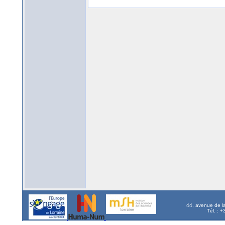
44, avenue de l
Tél. : 