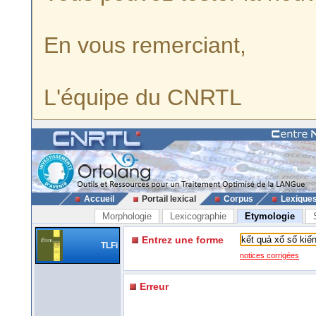
En vous remerciant,
L'équipe du CNRTL
Accueil
Portail lexical
Corpus
Lexique
Morphologie
Lexicographie
Etymologie
Entrez une forme
TLFi
notices corrigées
Erreur