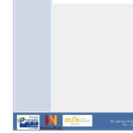
44, avenue de l
Tél. : 