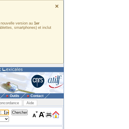
×
e nouvelle version au
1er
ablettes, smartphones) et inclut
Outils
Contact
oncordance
Aide