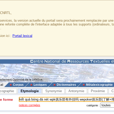
u CNRTL,
services, la version actuelle du portail sera prochainement remplacée par un
 une refonte complète de l'interface adaptée à tous les supports (ordinateurs, t
.
ion ici :
Portail lexical
cal
Corpus
Lexiques
Dictionnaires
Métalexicographie
cographie
Etymologie
Synonymie
Antonymie
Proxémie
C
ne forme
notices corrigées
catégorie :