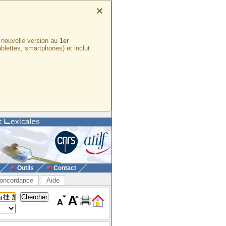
×
e nouvelle version au
1er
ablettes, smartphones) et inclut
Outils
Contact
oncordance
Aide