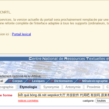
u CNRTL,
services, la version actuelle du portail sera prochainement remplacée par un
 une refonte complète de l'interface adaptée à tous les supports (ordinateurs, t
.
ion ici :
Portail lexical
cal
Corpus
Lexiques
Dictionnaires
Métalexicographie
cographie
Etymologie
Synonymie
Antonymie
Proxémie
C
ne forme
notices corrigées
catégorie :