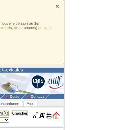
×
e nouvelle version au
1er
ablettes, smartphones) et inclut
Outils
Contact
oncordance
Aide