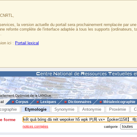
u CNRTL,
services, la version actuelle du portail sera prochainement remplacée par un
 une refonte complète de l'interface adaptée à tous les supports (ordinateurs, t
.
ion ici :
Portail lexical
cal
Corpus
Lexiques
Dictionnaires
Métalexicographie
cographie
Etymologie
Synonymie
Antonymie
Proxémie
C
ne forme
notices corrigées
catégorie :