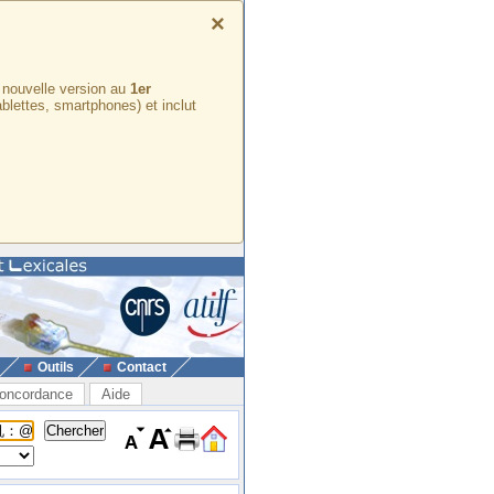
×
e nouvelle version au
1er
ablettes, smartphones) et inclut
Outils
Contact
oncordance
Aide