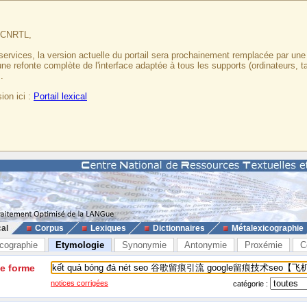
u CNRTL,
services, la version actuelle du portail sera prochainement remplacée par un
 une refonte complète de l'interface adaptée à tous les supports (ordinateurs, t
.
ion ici :
Portail lexical
cal
Corpus
Lexiques
Dictionnaires
Métalexicographie
cographie
Etymologie
Synonymie
Antonymie
Proxémie
C
ne forme
notices corrigées
catégorie :