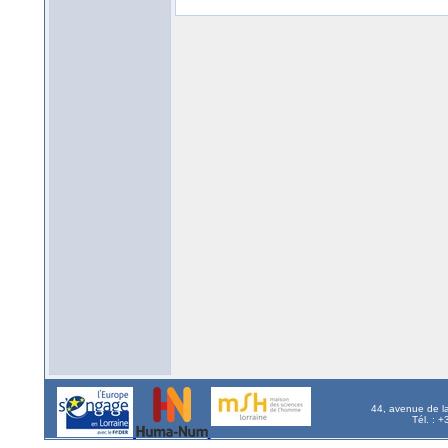
44, avenue de l
Tél. : 