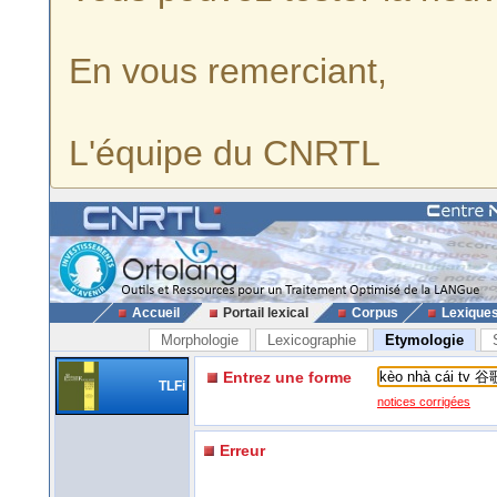
En vous remerciant,
L'équipe du CNRTL
Accueil
Portail lexical
Corpus
Lexique
Morphologie
Lexicographie
Etymologie
Entrez une forme
TLFi
notices corrigées
Erreur