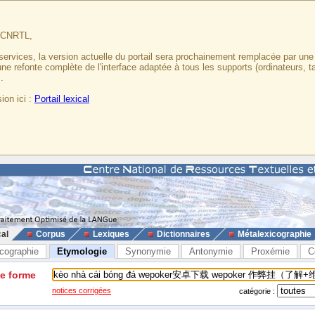
u CNRTL,
services, la version actuelle du portail sera prochainement remplacée par un
 une refonte complète de l'interface adaptée à tous les supports (ordinateurs, t
.
ion ici :
Portail lexical
cal
Corpus
Lexiques
Dictionnaires
Métalexicographie
cographie
Etymologie
Synonymie
Antonymie
Proxémie
C
ne forme
notices corrigées
catégorie :