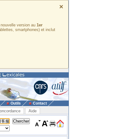
×
e nouvelle version au
1er
ablettes, smartphones) et inclut
Outils
Contact
oncordance
Aide