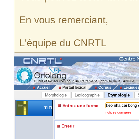
En vous remerciant,
L'équipe du CNRTL
Accueil
Portail lexical
Corpus
Lexique
Morphologie
Lexicographie
Etymologie
Entrez une forme
TLFi
notices corrigées
Erreur