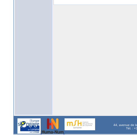
44, avenue de l
Tél. : 