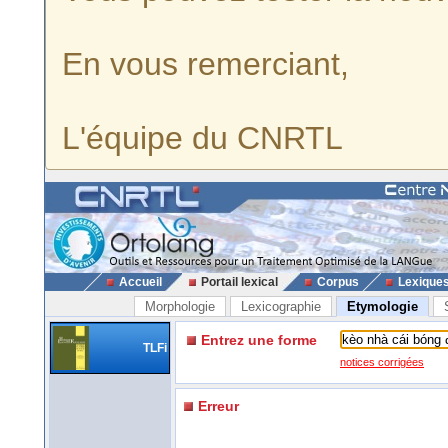
En vous remerciant,
L'équipe du CNRTL
Accueil
Portail lexical
Corpus
Lexique
Morphologie
Lexicographie
Etymologie
Entrez une forme
TLFi
notices corrigées
Erreur