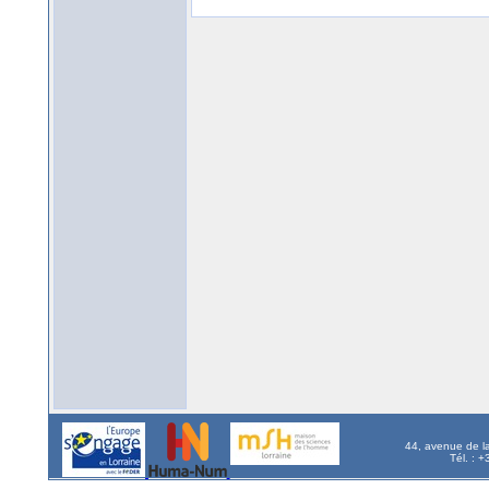
44, avenue de l
Tél. : 