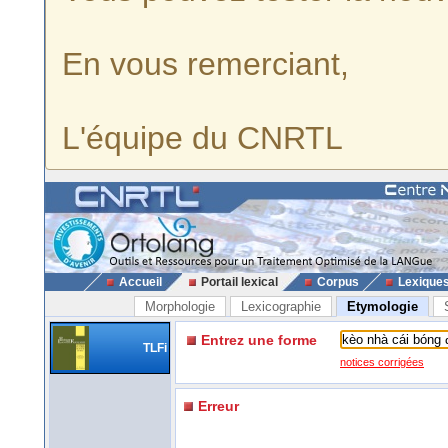
En vous remerciant,
L'équipe du CNRTL
Accueil
Portail lexical
Corpus
Lexique
Morphologie
Lexicographie
Etymologie
Entrez une forme
TLFi
notices corrigées
Erreur