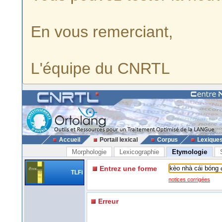
En vous remerciant,
L'équipe du CNRTL
Accueil
Portail lexical
Corpus
Lexique
Morphologie
Lexicographie
Etymologie
Entrez une forme
TLFi
notices corrigées
Erreur