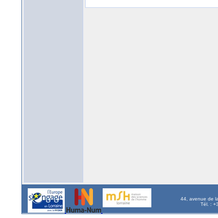
44, avenue de l
Tél. : 