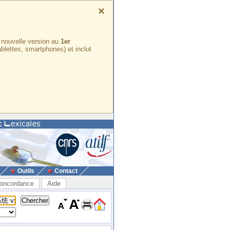
×
e nouvelle version au
1er
ablettes, smartphones) et inclut
Outils
Contact
oncordance
Aide