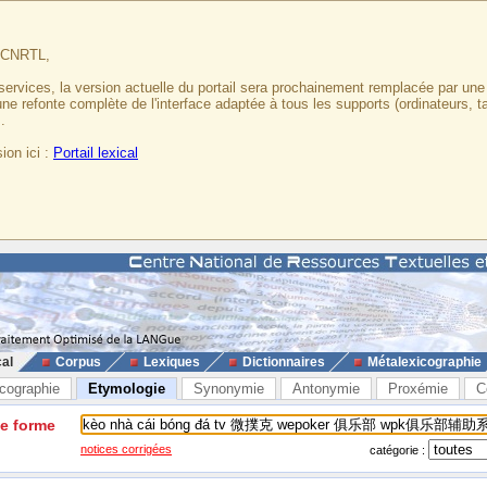
u CNRTL,
services, la version actuelle du portail sera prochainement remplacée par un
 une refonte complète de l'interface adaptée à tous les supports (ordinateurs, t
.
ion ici :
Portail lexical
cal
Corpus
Lexiques
Dictionnaires
Métalexicographie
cographie
Etymologie
Synonymie
Antonymie
Proxémie
C
ne forme
notices corrigées
catégorie :