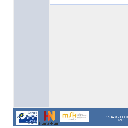
44, avenue de l
Tél. : 