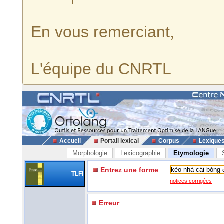
En vous remerciant,
L'équipe du CNRTL
Accueil
Portail lexical
Corpus
Lexique
Morphologie
Lexicographie
Etymologie
Entrez une forme
TLFi
notices corrigées
Erreur