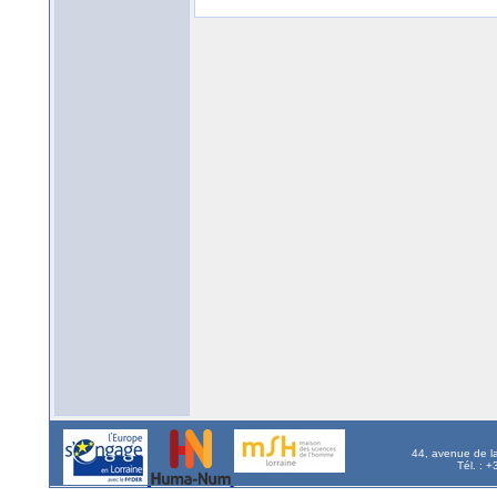
44, avenue de l
Tél. : 