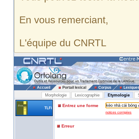
En vous remerciant,
L'équipe du CNRTL
Accueil
Portail lexical
Corpus
Lexique
Morphologie
Lexicographie
Etymologie
Entrez une forme
TLFi
notices corrigées
Erreur