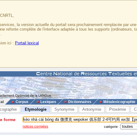
u CNRTL,
services, la version actuelle du portail sera prochainement remplacée par un
 une refonte complète de l'interface adaptée à tous les supports (ordinateurs, t
.
ion ici :
Portail lexical
cal
Corpus
Lexiques
Dictionnaires
Métalexicographie
cographie
Etymologie
Synonymie
Antonymie
Proxémie
C
ne forme
notices corrigées
catégorie :