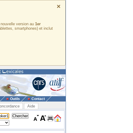
×
e nouvelle version au
1er
ablettes, smartphones) et inclut
Outils
Contact
oncordance
Aide