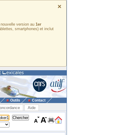
×
e nouvelle version au
1er
ablettes, smartphones) et inclut
Outils
Contact
oncordance
Aide