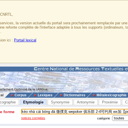
u CNRTL,
services, la version actuelle du portail sera prochainement remplacée par un
 une refonte complète de l'interface adaptée à tous les supports (ordinateurs, t
.
ion ici :
Portail lexical
cal
Corpus
Lexiques
Dictionnaires
Métalexicographie
cographie
Etymologie
Synonymie
Antonymie
Proxémie
C
ne forme
notices corrigées
catégorie :