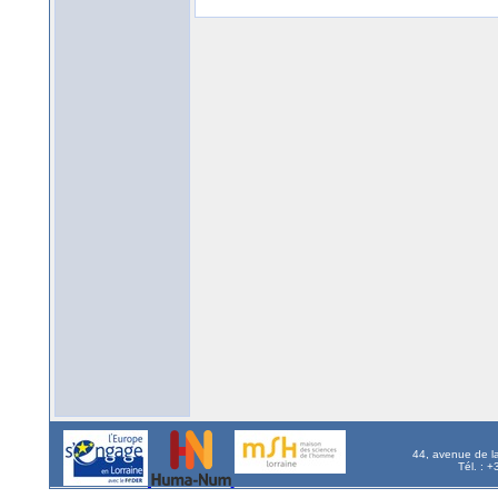
44, avenue de l
Tél. : 