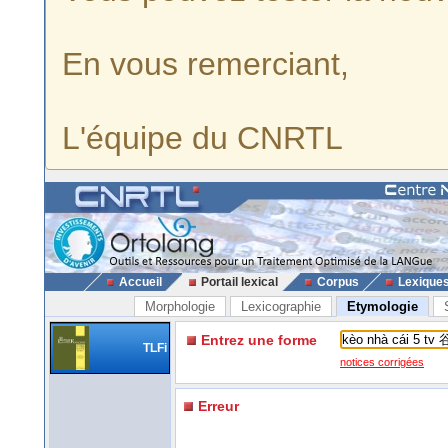
En vous remerciant,
L'équipe du CNRTL
Accueil
Portail lexical
Corpus
Lexique
Morphologie
Lexicographie
Etymologie
Entrez une forme
TLFi
notices corrigées
Erreur