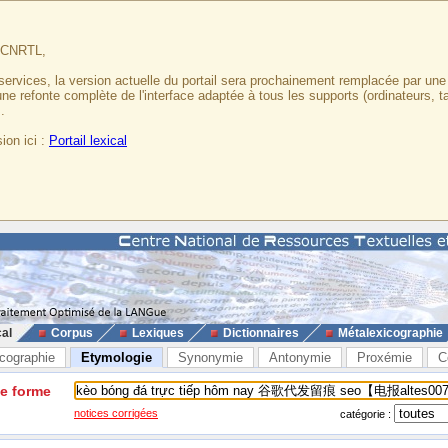
u CNRTL,
services, la version actuelle du portail sera prochainement remplacée par un
 une refonte complète de l'interface adaptée à tous les supports (ordinateurs, t
.
ion ici :
Portail lexical
cal
Corpus
Lexiques
Dictionnaires
Métalexicographie
cographie
Etymologie
Synonymie
Antonymie
Proxémie
C
ne forme
notices corrigées
catégorie :