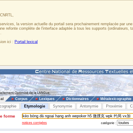
u CNRTL,
services, la version actuelle du portail sera prochainement remplacée par un
 une refonte complète de l'interface adaptée à tous les supports (ordinateurs, t
.
ion ici :
Portail lexical
cal
Corpus
Lexiques
Dictionnaires
Métalexicographie
cographie
Etymologie
Synonymie
Antonymie
Proxémie
C
ne forme
notices corrigées
catégorie :