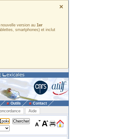
×
e nouvelle version au
1er
ablettes, smartphones) et inclut
Outils
Contact
oncordance
Aide