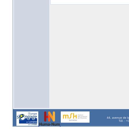
44, avenue de l
Tél. : 