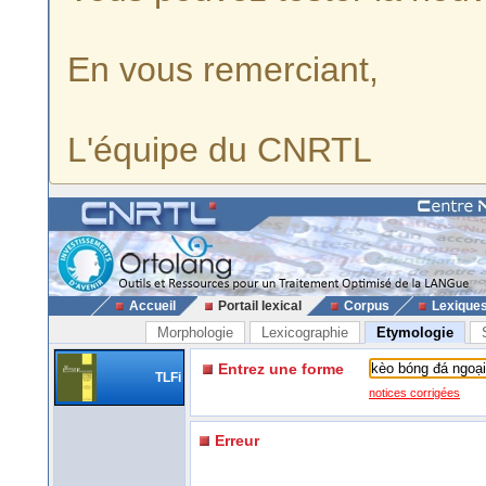
En vous remerciant,
L'équipe du CNRTL
Accueil
Portail lexical
Corpus
Lexique
Morphologie
Lexicographie
Etymologie
Entrez une forme
TLFi
notices corrigées
Erreur