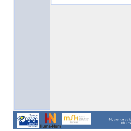
44, avenue de l
Tél. : 