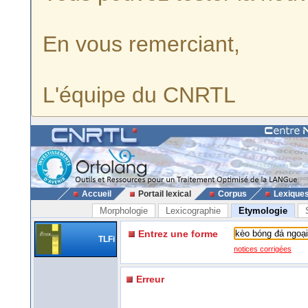
En vous remerciant,
L'équipe du CNRTL
Accueil
Portail lexical
Corpus
Lexique
Morphologie
Lexicographie
Etymologie
Entrez une forme
TLFi
notices corrigées
Erreur