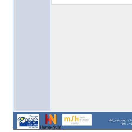
44, avenue de l
Tél. : 