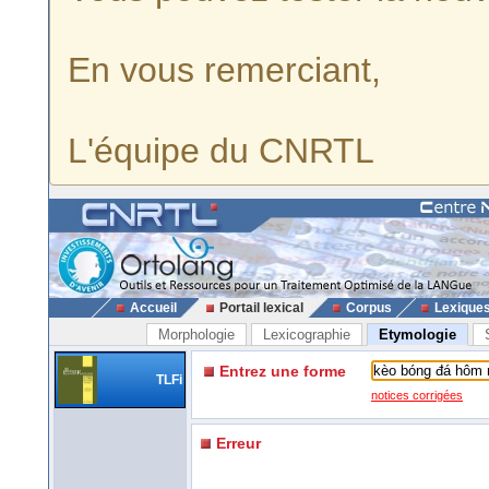
En vous remerciant,
L'équipe du CNRTL
Accueil
Portail lexical
Corpus
Lexique
Morphologie
Lexicographie
Etymologie
Entrez une forme
TLFi
notices corrigées
Erreur