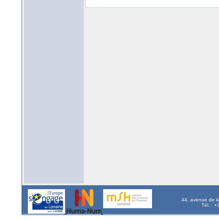
44, avenue de l
Tél. : 