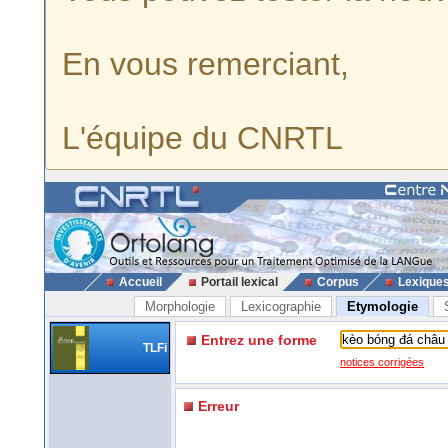
En vous remerciant,
L'équipe du CNRTL
Accueil
Portail lexical
Corpus
Lexique
Morphologie
Lexicographie
Etymologie
Entrez une forme
TLFi
notices corrigées
Erreur