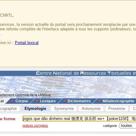
u CNRTL,
services, la version actuelle du portail sera prochainement remplacée par un
 une refonte complète de l'interface adaptée à tous les supports (ordinateurs, t
.
ion ici :
Portail lexical
cal
Corpus
Lexiques
Dictionnaires
Métalexicographie
cographie
Etymologie
Synonymie
Antonymie
Proxémie
C
ne forme
notices corrigées
catégorie :