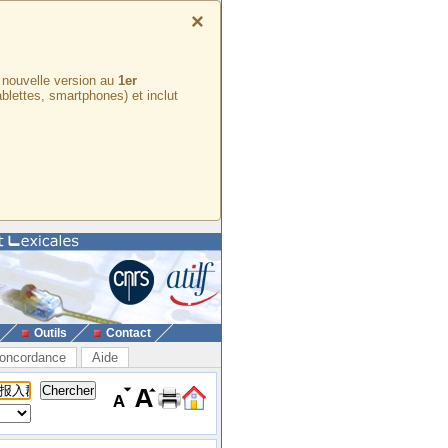
×
e nouvelle version au
1er
ablettes, smartphones) et inclut
Outils
Contact
oncordance
Aide