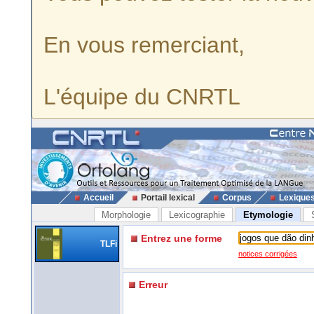
En vous remerciant,
L'équipe du CNRTL
Accueil
Portail lexical
Corpus
Lexique
Morphologie
Lexicographie
Etymologie
Entrez une forme
TLFi
notices corrigées
Erreur