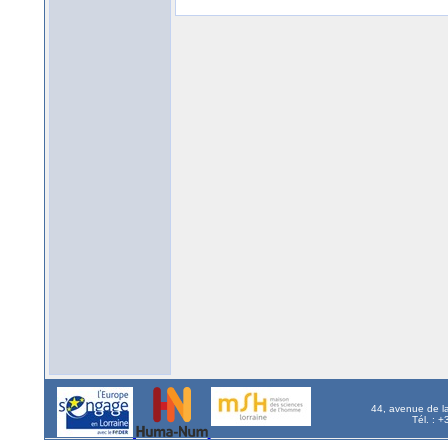
44, avenue de l
Tél. : 