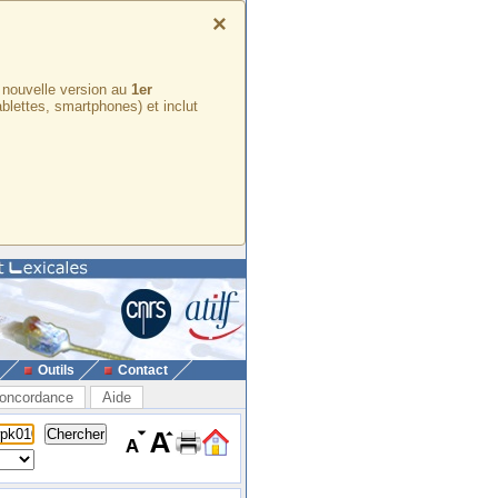
×
e nouvelle version au
1er
ablettes, smartphones) et inclut
Outils
Contact
oncordance
Aide