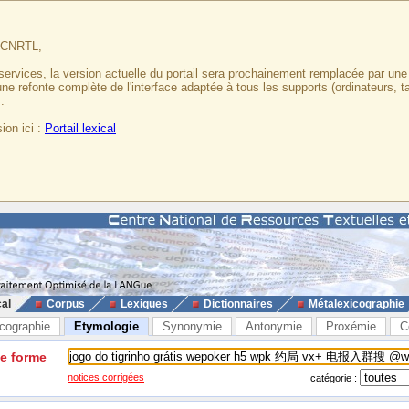
u CNRTL,
services, la version actuelle du portail sera prochainement remplacée par un
 une refonte complète de l'interface adaptée à tous les supports (ordinateurs, t
.
ion ici :
Portail lexical
cal
Corpus
Lexiques
Dictionnaires
Métalexicographie
cographie
Etymologie
Synonymie
Antonymie
Proxémie
C
ne forme
notices corrigées
catégorie :