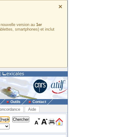
×
e nouvelle version au
1er
ablettes, smartphones) et inclut
Outils
Contact
oncordance
Aide