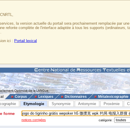
u CNRTL,
services, la version actuelle du portail sera prochainement remplacée par un
 une refonte complète de l'interface adaptée à tous les supports (ordinateurs, t
.
ion ici :
Portail lexical
cal
Corpus
Lexiques
Dictionnaires
Métalexicographie
cographie
Etymologie
Synonymie
Antonymie
Proxémie
C
ne forme
notices corrigées
catégorie :