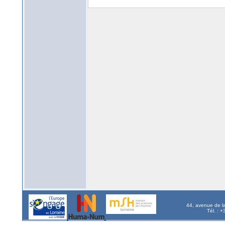
44, avenue de l
Tél. : 