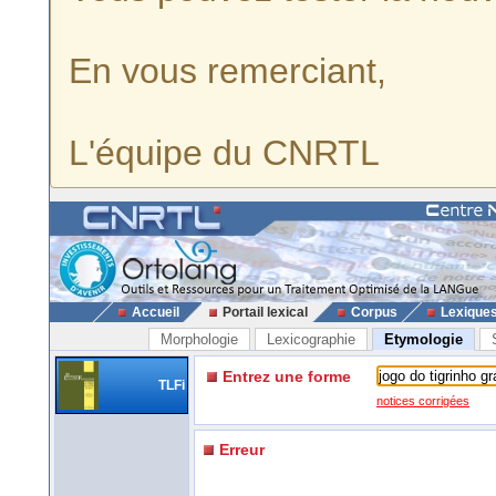
En vous remerciant,
L'équipe du CNRTL
Accueil
Portail lexical
Corpus
Lexique
Morphologie
Lexicographie
Etymologie
Entrez une forme
TLFi
notices corrigées
Erreur