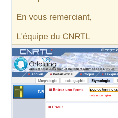
En vous remerciant,
L'équipe du CNRTL
Accueil
Portail lexical
Corpus
Lexique
Morphologie
Lexicographie
Etymologie
Entrez une forme
TLFi
notices corrigées
Erreur