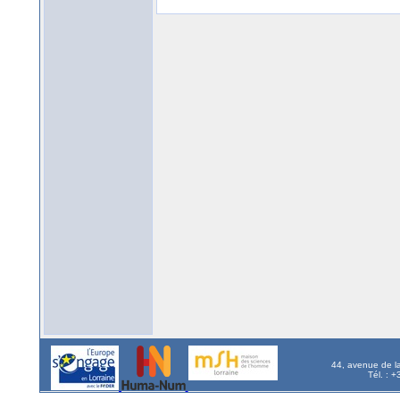
44, avenue de l
Tél. : 