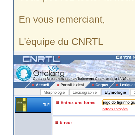
En vous remerciant,
L'équipe du CNRTL
Accueil
Portail lexical
Corpus
Lexique
Morphologie
Lexicographie
Etymologie
Entrez une forme
TLFi
notices corrigées
Erreur