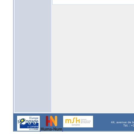
44, avenue de l
Tél. : 