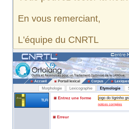
En vous remerciant,
L'équipe du CNRTL
Accueil
Portail lexical
Corpus
Lexique
Morphologie
Lexicographie
Etymologie
Entrez une forme
TLFi
notices corrigées
Erreur