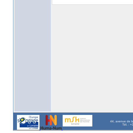
44, avenue de l
Tél. : 