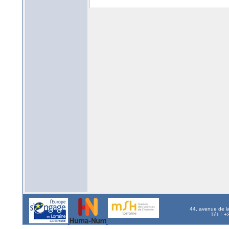
44, avenue de l
Tél. : 