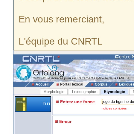
En vous remerciant,
L'équipe du CNRTL
Accueil
Portail lexical
Corpus
Lexique
Morphologie
Lexicographie
Etymologie
Entrez une forme
TLFi
notices corrigées
Erreur