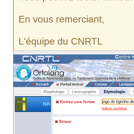
En vous remerciant,
L'équipe du CNRTL
Accueil
Portail lexical
Corpus
Lexique
Morphologie
Lexicographie
Etymologie
Entrez une forme
TLFi
notices corrigées
Erreur