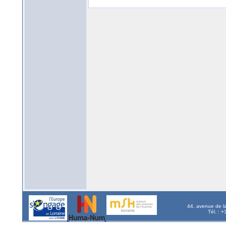
44, avenue de l
Tél. : 