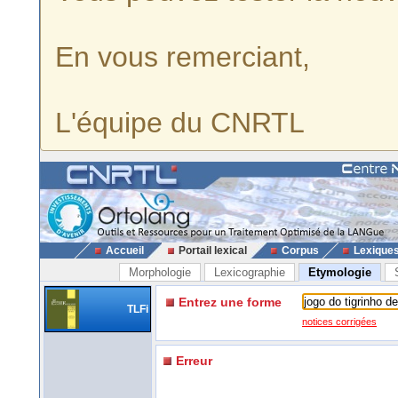
En vous remerciant,
L'équipe du CNRTL
Accueil
Portail lexical
Corpus
Lexique
Morphologie
Lexicographie
Etymologie
Entrez une forme
TLFi
notices corrigées
Erreur