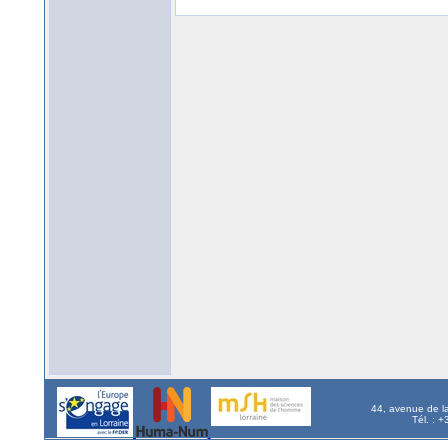
44, avenue de l
Tél. : 