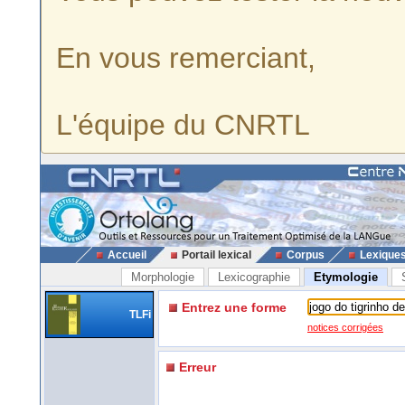
En vous remerciant,
L'équipe du CNRTL
Accueil
Portail lexical
Corpus
Lexique
Morphologie
Lexicographie
Etymologie
Entrez une forme
TLFi
notices corrigées
Erreur