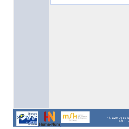
44, avenue de l
Tél. : 