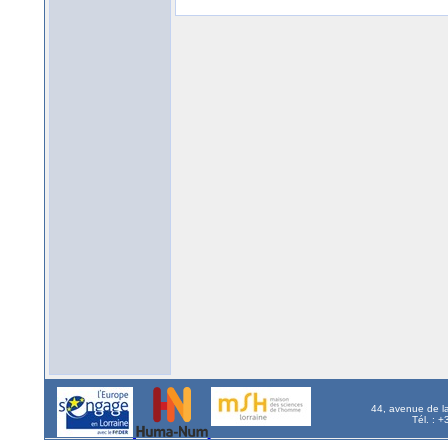
44, avenue de l
Tél. : 