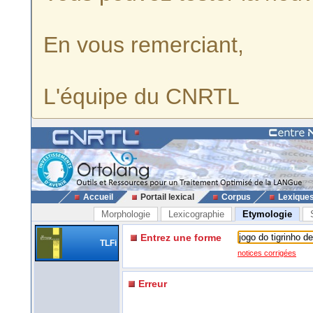
En vous remerciant,
L'équipe du CNRTL
Accueil
Portail lexical
Corpus
Lexique
Morphologie
Lexicographie
Etymologie
Entrez une forme
TLFi
notices corrigées
Erreur