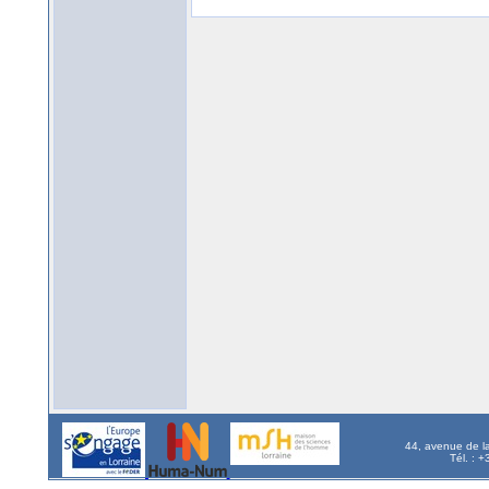
44, avenue de l
Tél. : 