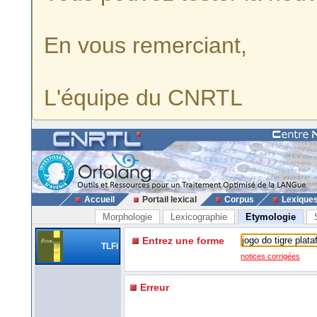
En vous remerciant,
L'équipe du CNRTL
Accueil
Portail lexical
Corpus
Lexique
Morphologie
Lexicographie
Etymologie
Entrez une forme
TLFi
notices corrigées
Erreur