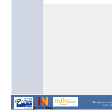
44, avenue de l
Tél. : 