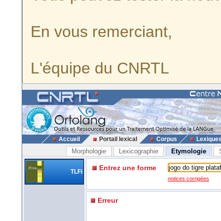
En vous remerciant,
L'équipe du CNRTL
Accueil
Portail lexical
Corpus
Lexique
Morphologie
Lexicographie
Etymologie
Entrez une forme
TLFi
notices corrigées
Erreur