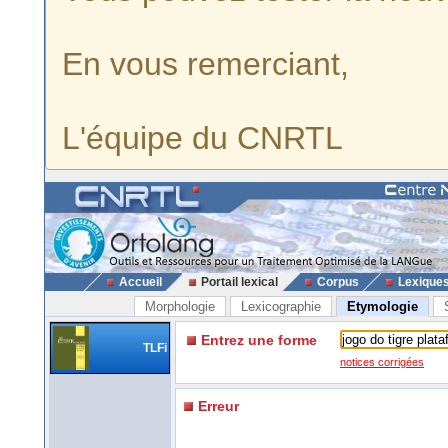
En vous remerciant,
L'équipe du CNRTL
Accueil
Portail lexical
Corpus
Lexique
Morphologie
Lexicographie
Etymologie
Entrez une forme
TLFi
notices corrigées
Erreur