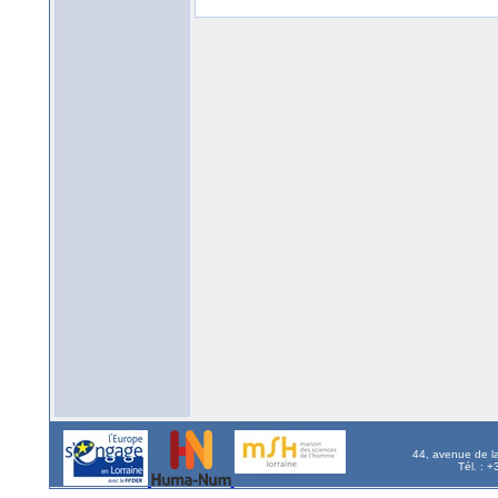
44, avenue de l
Tél. : 